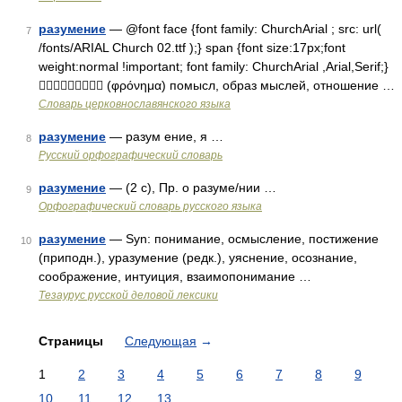
разумение
— @font face {font family: ChurchArial ; src: url(
7
/fonts/ARIAL Church 02.ttf );} span {font size:17px;font
weight:normal !important; font family: ChurchArial ,Arial,Serif;}
 (φρόνημα) помысл, образ мыслей, отношение …
Словарь церковнославянского языка
разумение
— разум ение, я …
8
Русский орфографический словарь
разумение
— (2 с), Пр. о разуме/нии …
9
Орфографический словарь русского языка
разумение
— Syn: понимание, осмысление, постижение
10
(приподн.), уразумение (редк.), уяснение, осознание,
соображение, интуиция, взаимопонимание …
Тезаурус русской деловой лексики
Страницы
Следующая
→
1
2
3
4
5
6
7
8
9
10
11
12
13