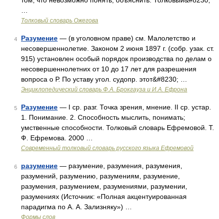
том, что невозможно понять, объяснить. Толковый&#8230;
…
Толковый словарь Ожегова
Разумение
— (в уголовном праве) см. Малолетство и
4
несовершеннолетие. Законом 2 июня 1897 г. (собр. узак. ст.
915) установлен особый порядок производства по делам о
несовершеннолетних от 10 до 17 лет для разрешения
вопроса о Р. По уставу угол. судопр. этот&#8230; …
Энциклопедический словарь Ф.А. Брокгауза и И.А. Ефрона
Разумение
— I ср. разг. Точка зрения, мнение. II ср. устар.
5
1. Понимание. 2. Способность мыслить, понимать;
умственные способности. Толковый словарь Ефремовой. Т.
Ф. Ефремова. 2000 …
Современный толковый словарь русского языка Ефремовой
разумение
— разумение, разумения, разумения,
6
разумений, разумению, разумениям, разумение,
разумения, разумением, разумениями, разумении,
разумениях (Источник: «Полная акцентуированная
парадигма по А. А. Зализняку») …
Формы слов